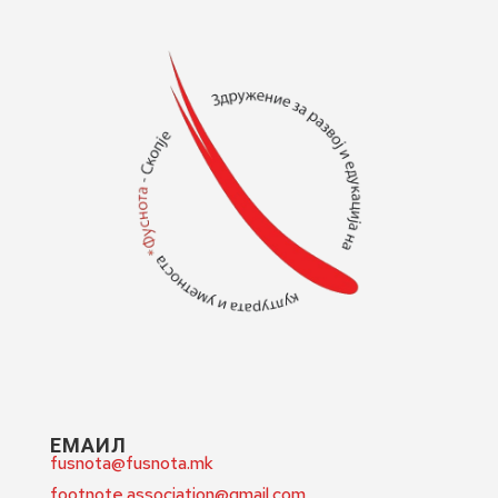
ЕМАИЛ
fusnota@fusnota.mk
footnote.association@gmail.com