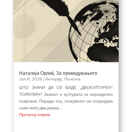
Наталија Орлиќ, За преведувањето
Jun 8, 2026
|
Интервју
,
Почетна
ШТО ЗНАЧИ ДА СЕ БИДЕ „ДВОКУЛТУРЕН“
ТОЛКУВАЧ? Јазикот и културата се неразделно
поврзани. Поради тоа, толкувачот не посредува
само меѓу два јазика,...
Прочитај повеќе