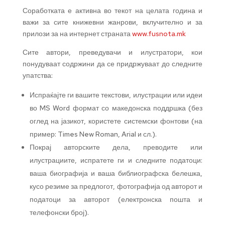
Соработката е активна во текот на целата година и
важи за сите книжевни жанрови, вклучително и за
прилози за на интернет страната
www.fusnota.mk
Сите автори, преведувачи и илустратори, кои
понудуваат содржини да се придржуваат до следните
упатства:
Испраќајте ги вашите текстови, илустрации или идеи
во MS Word формат со македонска поддршка (без
оглед на јазикот, користете системски фонтови (на
пример: Times New Roman, Arial и сл.).
Покрај авторските дела, преводите или
илустрациите, испратете ги и следните податоци:
ваша биографија и ваша библиографска белешка,
кусо резиме за предлогот, фотографија од авторот и
податоци за авторот (електронска пошта и
телефонски број).