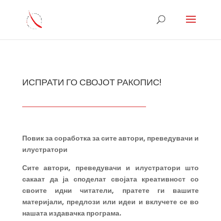
ИСПРАТИ ГО СВОЈОТ РАКОПИС!
Повик за соработка
за сите автори, преведувачи и
илустратори
Сите автори, преведувачи
и илустратори што
сакаат да ја споделат својата креативност со
своите идни читатели, пратете ги вашите
материјали, предлози или идеи и вклучете се во
нашата издавачка програма.