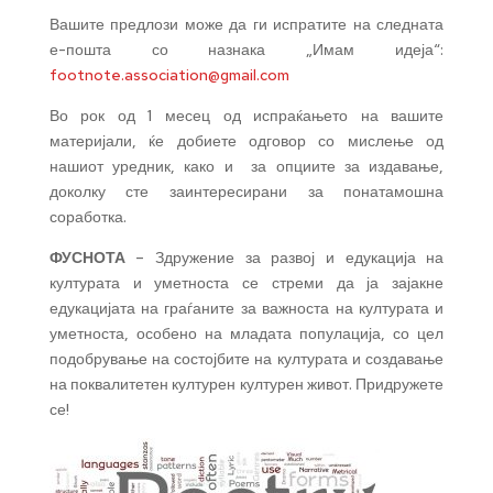
Вашите предлози може да ги испратите на следната
е-пошта со назнака „Имам идеја“:
footnote.association@gmail.com
Во рок од 1 месец од испраќањето на вашите
материјали, ќе добиете одговор со мислење од
нашиот уредник, како и за опциите за издавање,
доколку сте заинтересирани за понатамошна
соработка.
ФУСНОТА
– Здружение за развој и едукација на
културата и уметноста се стреми да ја зајакне
едукацијата на граѓаните за важноста на културата и
уметноста, особено на младата популација, со цел
подобрување на состојбите на културата и создавање
на поквалитетен културен културен живот. Придружете
се!