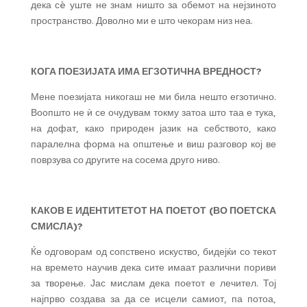
дека сè уште не знам ништо за обемот на нејзиното
пространство. Доволно ми е што чекорам низ неа.
КОГА ПОЕЗИЈАТА ИМА ЕГЗОТИЧНА ВРЕДНОСТ?
Мене поезијата никогаш не ми била нешто егзотично.
Воопшто не ѝ се очудувам токму затоа што таа е тука,
на дофат, како природен јазик на себството, како
паралелна форма на општење и виш разговор кој ве
поврзува со другите на сосема друго ниво.
КАКОВ Е ИДЕНТИТЕТОТ НА ПОЕТОТ (ВО ПОЕТСКА
СМИСЛА)?
Ќе одговорам од сопствено искуство, бидејќи со текот
на времето научив дека сите имаат различни пориви
за творење. Јас мислам дека поетот е лечител. Тој
најпрво создава за да се исцели самиот, па потоа,