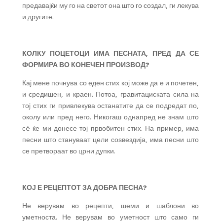
предавајќи му го на светот она што го создал, ги лекува
и другите.
КОЛКУ ПОЦЕТОЦИ ИМА ПЕСНАТА, ПРЕД ДА СЕ
ФОРМИРА ВО КОНЕЧЕН ПРОИЗВОД?
Кај мене почнува со еден стих кој може да е и почетен,
и средишен, и краен. Потоа, гравитациската сила на
тој стих ги привлекува останатите да се подредат по,
околу или пред него. Никогаш однапред не знам што
сè ќе ми донесе тој првобитен стих. На пример, има
песни што стануваат цели соѕвездија, има песни што
се претвораат во црни дупки.
КОЈ Е РЕЦЕПТОТ ЗА ДОБРА ПЕСНА?
Не верувам во рецепти, шеми и шаблони во
уметноста. Не верувам во уметност што само ги