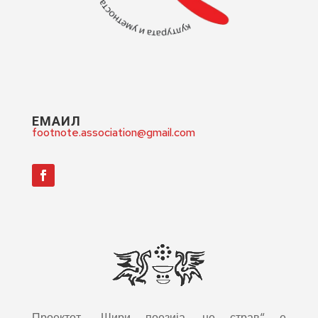
ЕМАИЛ
footnote.association@gmail.com
Проектот „Шири поезија, не страв“ е