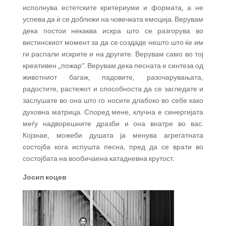
исполнува естетските критериуми и формата, а не
успева да ѝ се доближи на човечката емоција. Верувам
дека постои некаква искра што се разгорува во
вистинскиот момент за да се создаде нешто што ќе им
ги распали искрите и на другите. Верувам само во тој
креативен „пожар“. Верувам дека песната е синтеза од
животниот багаж, падовите, разочарувањата,
радостите, растежот и способноста да се загледате и
заслушате во она што го носите длабоко во себе како
духовна матрица. Според мене, клучна е синергијата
меѓу надворешните дразби и она внатре во вас.
Којзнае, можеби душата ја менува агрегатната
состојба кога испушта песна, пред да се врати во
состојбата на вообичаена катадневна крутост.
Јосип коцев