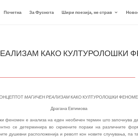
Почетна
За Фуснота
Шири поезија, не страв
Ново
ЕАЛИЗАМ КАКО КУЛТУРОЛОШКИ ФЕ
ОНЦЕПТОТ
МАГИЧЕН РЕАЛИЗАМ
КАКО КУЛТУРОЛОШКИ ФЕНОМ
Драгана Евтимова
ки феномен е анализа на еден необичен термин што започнува да 
нентно се детерминира во скриените пораки на различните фо
оите душевни расположенија и револт кон новите случувања, па та