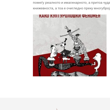
помеѓу реалното и имагинарното, а притоа чуда
книжевноста, а тоа е очигледно преку многубро