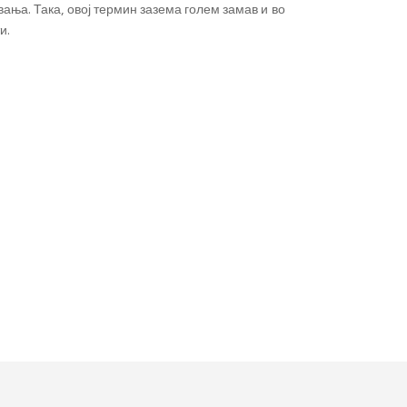
ања. Така, овој термин зазема голем замав и во
и.