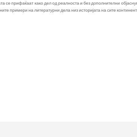
та се прифаќаат како дел од реалноста и без дополнителни објаснув
јните примери на литературни дела низ историјата на сите континент