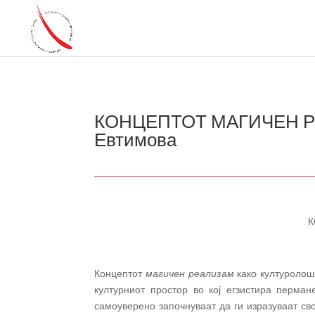
КОНЦЕПТОТ МАГИЧЕН Р
Евтимова
К
Концептот
магичен реализам
како културолош
културниот простор во кој егзистира перма
самоуверено започнуваат да ги изразуваат св