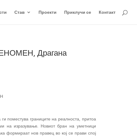
сти
Став
Проекти
Приклучи се
Контакт
НОМЕН, Драгана
ЕН
ги поместува границите на реалноста, притоа
рми на изразување. Новиот бран на уметници
ка формираат нов правец во кој се прави спој