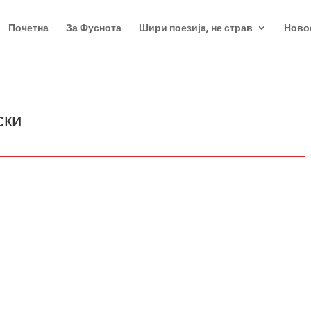
Почетна
За Фуснота
Шири поезија, не страв
Ново
ски