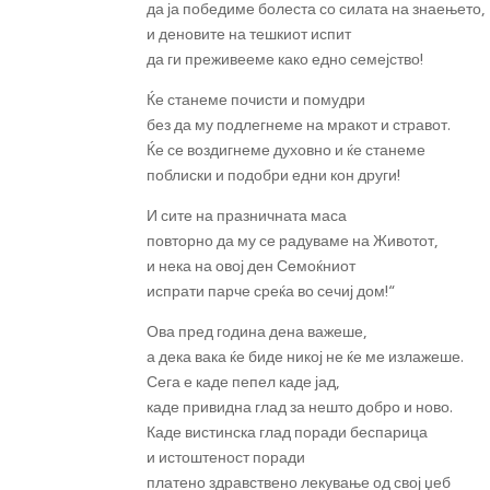
да ја победиме болеста со силата на знаењето,
и деновите на тешкиот испит
да ги преживееме како едно семејство!
Ќе станеме почисти и помудри
без да му подлегнеме на мракот и стравот.
Ќе се воздигнеме духовно и ќе станеме
поблиски и подобри едни кон други!
И сите на празничната маса
повторно да му се радуваме на Животот,
и нека на овој ден Семоќниот
испрати парче среќа во сечиј дом!“
Ова пред година дена важеше,
а дека вака ќе биде никој не ќе ме излажеше.
Сега е каде пепел каде јад,
каде привидна глад за нешто добро и ново.
Каде вистинска глад поради беспарица
и истоштеност поради
платено здравствено лекување од свој џеб