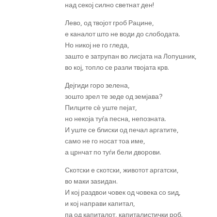
над секој силно светнат ден!
Лево, од твојот гроб Рацине,
е каналот што не води до слободата.
Но никој не го гледа,
зашто е затрупан во лисјата на Лопушник,
во кој, топло се разли твојата крв.
Дејгиди горо зелена,
зошто зрел те зеде од земјава?
Пилците сѐ уште пејат,
но некоја туѓа песна, непозната.
И уште се блиски од печал аргатите,
само не го носат тоа име,
а црнчат по туѓи бели дворови.
Скотски е скотски, животот аргатски,
во маки заѕидан.
И кој раздвои човек од човека со ѕид,
и кој направи капитал,
па од капиталот, капиталистички роб.