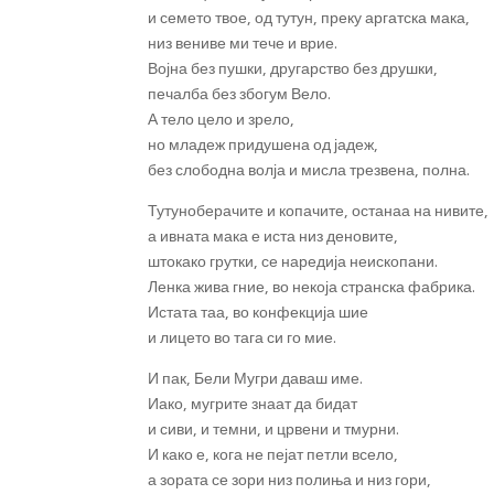
и семето твое, од тутун, преку аргатска мака,
низ вениве ми тече и врие.
Војна без пушки, другарство без друшки,
печалба без збогум Вело.
А тело цело и зрело,
но младеж придушена од јадеж,
без слободна волја и мисла трезвена, полна.
Тутуноберачите и копачите, останаа на нивите,
а ивната мака е иста низ деновите,
штокако грутки, се наредија неископани.
Ленка жива гние, во некоја странска фабрика.
Истата таа, во конфекција шие
и лицето во тага си го мие.
И пак, Бели Мугри даваш име.
Иако, мугрите знаат да бидат
и сиви, и темни, и црвени и тмурни.
И како е, кога не пејат петли всело,
а зората се зори низ полиња и низ гори,