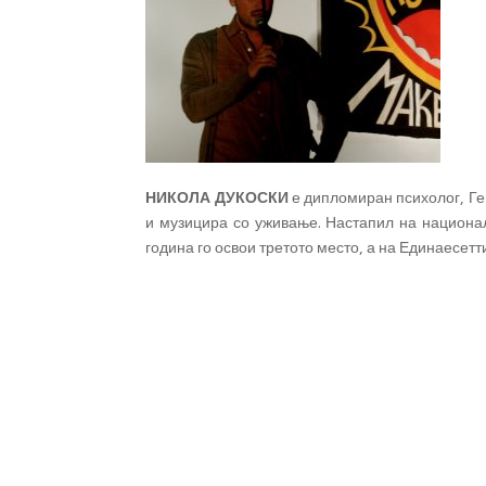
НИКОЛА ДУКОСКИ
е дипломиран психолог, Геш
и музицира со уживање. Настапил на национа
година го освои третото место, а на Единаесетт