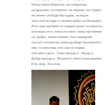
Нема ноќни збиранки, ни собиранки,
ни друштва, ни игранки, ни пијанки, ни студии,
ни лични слободи без судии, ни каузи
туку сите за узди го чекаме крајот на бескрајот.
Или само мртвите го гледаат крајот на војната,
или војна не е, нема опонент, нема противник
па, добро, замислуваме, тој е невидлив,
тоа што отсекогаш сакал да биде противникот,
еве, го смислија, или сам се појави,
или како и да е… Само крај да е… Кај да е…
Добар крај да е… Всушност нема лоши краеви…
Епа, крај… Без очај.