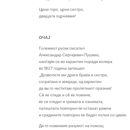
Црни горо, црни сестро,
двајцата оцрневме!
ОЧАЈ
Големиот руски писател
Александар Сергејевич Пушкин,
наоѓајќи се во карантин поради колера
во 1827 година запишал:
„Дозволете ми драги браќа и сестри,
сограѓани и земјаци, од карантин
да ви го честитам пролетниот празник!
Сè ќе отиде и сè ќе помине,
ќе си отидат и грижата и паниката,
патиштата повторно ќе останат рамни
и градините повторно ќе бидат полни со цвеќе.
Да го повикаме разумот на помош,