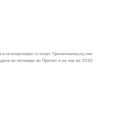
 и се енергизира со спорт. Прилепчанец кој пее
дина во октомври во Прилеп и на кои во 2020