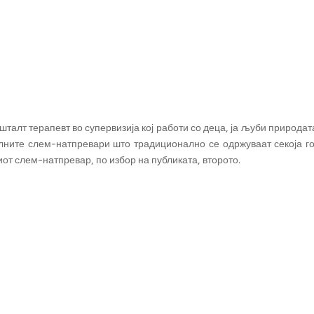
талт терапевт во супервизија кој работи со деца, ја љуби природата
лните слем-натпревари што традиционално се одржуваат секоја го
иот слем-натпревар, по избор на публиката, второто.