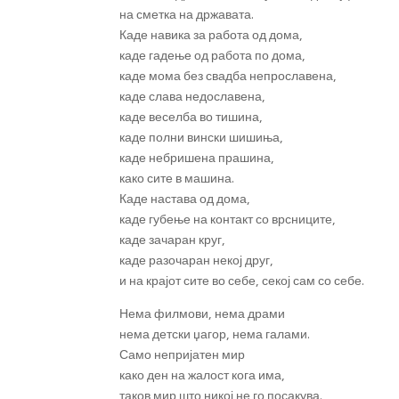
на сметка на државата.
Каде навика за работа од дома,
каде гадење од работа по дома,
каде мома без свадба непрославена,
каде слава недославена,
каде веселба во тишина,
каде полни вински шишиња,
каде небришена прашина,
како сите в машина.
Каде настава од дома,
каде губење на контакт со врсниците,
каде зачаран круг,
каде разочаран некој друг,
и на крајот сите во себе, секој сам со себе.
Нема филмови, нема драми
нема детски џагор, нема галами.
Само непријатен мир
како ден на жалост кога има,
таков мир што никој не го посакува.