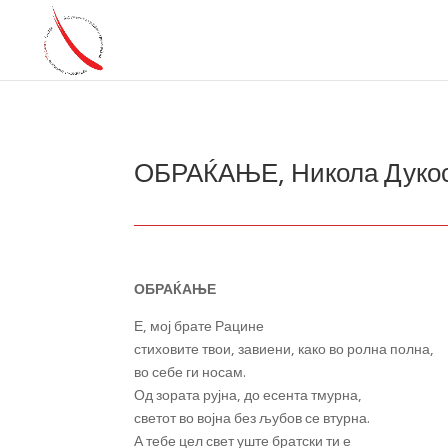
ОБРАЌАЊЕ, Никола Дуко
ОБРАЌАЊЕ
Е, мој брате Рацине
стиховите твои, завиени, како во ролна полна,
во себе ги носам.
Од зората рујна, до есента тмурна,
светот во војна без љубов се втурна.
А тебе цел свет уште братски ти е