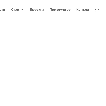
сти
Став
Проекти
Приклучи се
Контакт