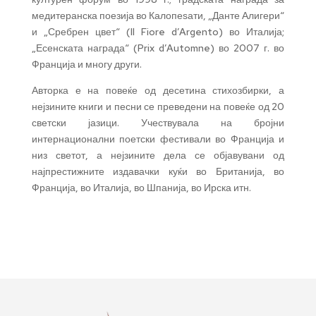
медитеранска поезија во Калопеѕати, „Данте Алигери“
и „Сребрен цвет“ (Il Fiore d’Argento) во Италија;
„Есенската награда“ (Prix d’Automne) во 2007 г. во
Франција и многу други.
Авторка е на повеќе од десетина стихозбирки, а
нејзините книги и песни се преведени на повеќе од 20
светски јазици. Учествувала на бројни
интернационални поетски фестивали во Франција и
низ светот, а нејзините дела се објавувани од
најпрестижните издавачки куќи во Британија, во
Франција, во Италија, во Шпанија, во Ирска итн.