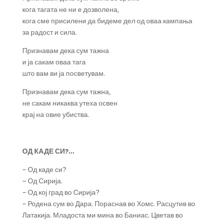
кога тагата не ни е дозволена,
кога сме присилени да бидеме дел од оваа кампања
за радост и сила.
Признавам дека сум тажна
и ја сакам оваа тага
што вам ви ја посветувам.
Признавам дека сум тажна,
не сакам никаква утеха освен
крај на овие убиства.
ОД КАДЕ СИ?…
– Од каде си?
– Од Сирија.
– Од кој град во Сирија?
– Родена сум во Дара. Пораснав во Хомс. Расцутив во
Латакија. Младоста ми мина во Баниас. Цветав во