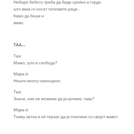
Небаре бебето треба да биде среќно и гордо
што вака го носат татковите раце…
Камо да беше и
живо.
ТАА…
Таа:
Мамо, што е слобода?
Мајка ѝ:
Нешто многу скапоцено.
Таа:
Значи, ние не можеме да ја купиме, така?
Мајка ѝ:
Токму затоа и нѐ тераат да ја платиме со својот живот.