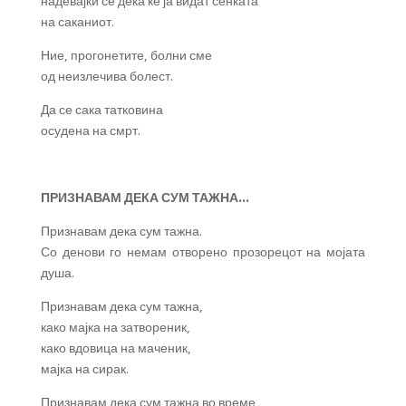
надевајќи се дека ќе ја видат сенката
на саканиот.
Ние, прогонетите, болни сме
од неизлечива болест.
Да се сака татковина
осудена на смрт.
ПРИЗНАВАМ ДЕКА СУМ ТАЖНА…
Признавам дека сум тажна.
Со денови го немам отворено прозорецот на мојата
душа.
Признавам дека сум тажна,
како мајка на затвореник,
како вдовица на маченик,
мајка на сирак.
Признавам дека сум тажна во време