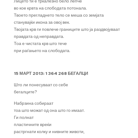
Лицето ти е тркалезно бело лепче
во кое крвта на слободата потонала.
Твоето прегладнето тело се меша со земјата
станувајќи икона за овој век.
Твојата крв ги повлече границите што ја раздвојуваат
правдата од неправдата.
Тоа е чистата крв што тече
при раѓањето на слободата.
15 МАРТ 2013: 1 364 268 БЕГАЛЦИ
Што ли понесуваат со себе
бегалците?
Набрзина собираат
тоа што можат од она што го имаат.
Ги полнат
пластичните вреќи
растргнати колку и нивните животи,