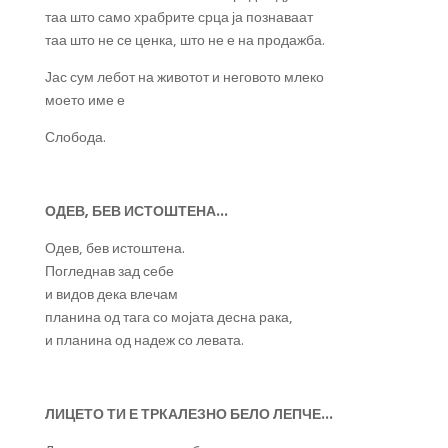
таа што само храбрите срца ја познаваат
таа што не се ценка, што не е на продажба.
Јас сум лебот на животот и неговото млеко
моето име е
Слобода.
ОДЕВ, БЕВ ИСТОШТЕНА…
Одев, бев истоштена.
Погледнав зад себе
и видов дека влечам
планина од тага со мојата десна рака,
и планина од надеж со левата.
ЛИЦЕТО ТИ Е ТРКАЛЕЗНО БЕЛО ЛЕПЧЕ…