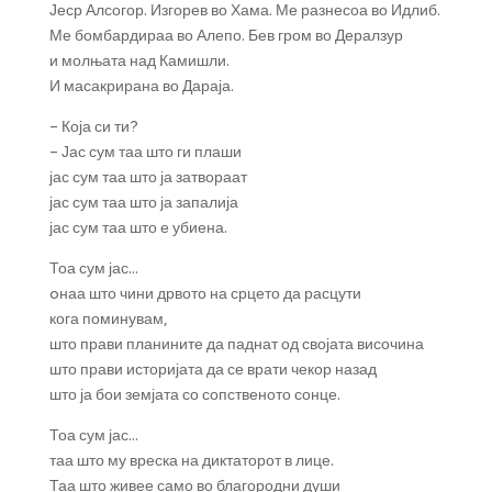
Јеср Алсогор. Изгорев во Хама. Ме разнесоа во Идлиб.
Ме бомбардираа во Алепо. Бев гром во Дералзур
и молњата над Камишли.
И масакрирана во Дараја.
– Која си ти?
– Јас сум таа што ги плаши
јас сум таа што ја затвораат
јас сум таа што ја запалија
јас сум таа што е убиена.
Тоа сум јас…
oнаа што чини дрвото на срцето да расцути
кога поминувам,
што прави планините да паднат од својата височина
што прави историјата да се врати чекор назад
што ја бои земјата со сопственото сонце.
Тоа сум јас…
таа што му вреска на диктаторот в лице.
Таа што живее само во благородни души