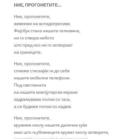
НИЕ, ПРОГОНЕТИТЕ…
Ние, прогонетите,
живееме на антидепресиви.
Фејсбук стана нашата татковина,
ни го отвора небото
што пред нос ни го затвораат
на границите.
Ние, прогонетите,
спиеме стискајќи ги до себе
нашите мобилни телефони.
Под светлината
на нашите компјутерски екрани
задремуваме полни со тага,
а се будиме полни со надеж.
Ние, прогонетите,
кружиме околу нашите далечни куќи
како што љубовниците кружат околу затворите,