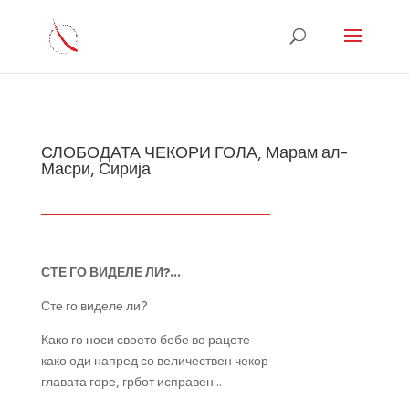
СЛОБОДАТА ЧЕКОРИ ГОЛА, Марам ал-
Масри, Сирија
СТЕ ГО ВИДЕЛЕ ЛИ?…
Сте го виделе ли?
Како го носи своето бебе во рацете
како оди напред со величествен чекор
главата горе, грбот исправен…