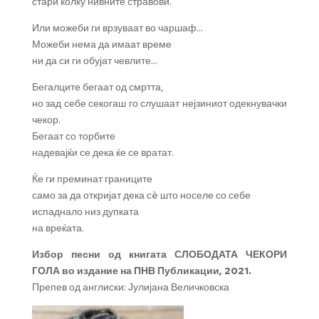
стари колку нивните стравови.
Или можеби ги врзуваат во чаршаф…
Можеби нема да имаат време
ни да си ги обујат чевлите…
Бегалците бегаат од смртта,
но зад себе секогаш го слушаат нејзиниот одекнувачки
чекор.
Бегаат со торбите
надевајќи се дека ќе се вратат.
Ќе ги преминат границите
само за да откријат дека сè што носеле со себе
испаднало низ дупката
на вреќата.
Избор песни од книгата СЛОБОДАТА ЧЕКОРИ
ГОЛА во издание на ПНВ Публикации, 2021.
Препев од англиски: Јулијана Величковска