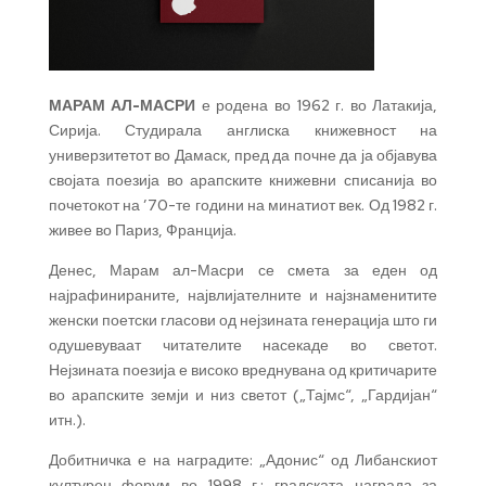
МАРАМ АЛ-МАСРИ
е родена во 1962 г. во Латакија,
Сирија. Студирала англиска книжевност на
универзитетот во Дамаск, пред да почне да ја објавува
својата поезија во арапските книжевни списанија во
почетокот на ’70-те години на минатиот век. Од 1982 г.
живее во Париз, Франција.
Денес, Марам ал-Масри се смета за еден од
најрафинираните, највлијателните и најзнаменитите
женски поетски гласови од нејзината генерација што ги
одушевуваат читателите насекаде во светот.
Нејзината поезија е високо вреднувана од критичарите
во арапските земји и низ светот („Тајмс“, „Гардијан“
итн.).
Добитничка е на наградите: „Адонис“ од Либанскиот
културен форум во 1998 г.; градската награда за