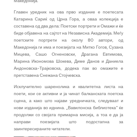
Македонија.
Главен уредник на ова прво издание е поетесата
Катарина Сариќ од Црна Гора, а оваа колекција е
составена од два дела: Поетски портрети и Омажи и ќе
биде објавена на сајтот на Независна Академија. Меѓу
поетските портрети на околу 80 автори, од
Македонија ги има и поезијата на Митко Гогов, Сузана
Мицева, Сашо Огненовски, Драгана Евтимова,
Марина Икономова Шокева, Диме Данов и Даниела
Андоновска-Трајковска, додека пак во омажите е
претставена Снежана Стојчевска.
Исклучително шаренолика и квалитетна листа на
поети, кои се активни и ја чинат балканската поетска
сцена, а како што најави уредничката, следуваат и
нови изданија во иднина. „Вавилонска библиотека“ ќе
продолжи со својата примарна мисија, а тоа е да ја
направи поезијата што подостапна за
заинтересираните читатели.