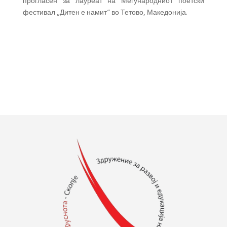
прогласен за лауреат на Меѓународниот поетски
фестивал „Дитен е намит“ во Тетово, Македонија.