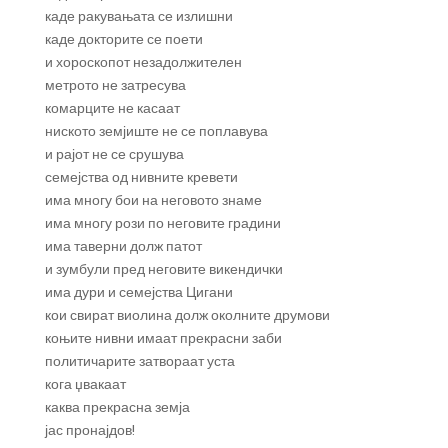
каде ракувањата се излишни
каде докторите се поети
и хороскопот незадолжителен
метрото не затресува
комарците не касаат
ниското земјиште не се поплавува
и рајот не се срушува
семејства од нивните кревети
има многу бои на неговото знаме
има многу рози по неговите градини
има таверни долж патот
и зумбули пред неговите викендички
има дури и семејства Цигани
кои свират виолина долж околните друмови
коњите нивни имаат прекрасни заби
политичарите затвораат уста
кога џвакаат
каква прекрасна земја
јас пронајдов!