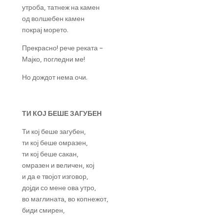
утроба, татнеж на камен
од волшебен камен
покрај морето.
Прекрасно! рече реката –
Мајко, погледни ме!
Но дождот нема очи.
ТИ КОЈ БЕШЕ ЗАГУБЕН
Ти кој беше загубен,
ти кој беше омразен,
ти кој беше сакан,
омразен и величен, кој
и да е твојот изговор,
дојди со мене ова утро,
во маглината, во копнежот,
биди смирен,