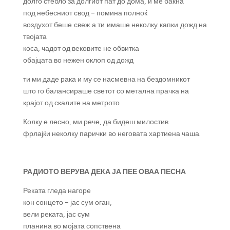
долго стебло за долгиот пат до дома, и ме бакна
под небесниот свод – помина полноќ
воздухот беше свеж а ти имаше неколку капки дожд на
твојата
коса, чадот од вековите не обвитка
обајцата во нежен оклоп од дожд
ти ми даде рака и му се насмевна на бездомникот
што го балансираше светот со метална прачка на
крајот од скалите на метрото
Колку е лесно, ми рече, да бидеш милостив
фрлајќи неколку парички во неговата хартиена чаша.
РАДИОТО ВЕРУВА ДЕКА ЈА ПЕЕ ОВАА ПЕСНА
Реката гледа нагоре
кон сонцето – јас сум оган,
вели реката, јас сум
планина во мојата сопствена