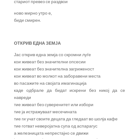
стариот превез се раздвои
ново мирно утро е,
биди смирен.
ОТКРИВ ЕДНА ЗЕМЈА
Јас открив една земја со скромни луѓе
кои живеат без значителни опсесии
кои живеат без значителна загриженост
кои живеат во молкот на заборавени места
во пасажите на својата имагинација
каде одбрале да бидат искрени без никој да се
навреди
тие живеат без суверенитет или избори
тие ја истражуваат месечината
тие ги учат своите децата да гледаат во шолја кафе
тие готват неверојатна супа од аспарагус
а железницата непрестајно се движи