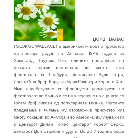
ЏОРЏ ВАЛАС
(GEORGE WALLACE) е американски поет и промотор
на поезија, роден на 22 март 1949 година во
Хемпстед, Њујорк. Низ годините настапувал на
познати светски фестивали низ светот, како
фестивалот во Ледбјури, фестивалот Вуди Гатри,
Ловел Селебрејт Карук и Лирик Рикавери Карнеги Хол.
Има соработувано со француски драматурзи на
фестивалот во Авињо и се има појавено на сцената со
голем број ликови од популарната музика. Неговите
предавања и читања му овозможија присуство низ
многу локации во Англија и во Америка, вклучувајќи ги
и центарот Дилан Томас, центарот Роберт Бернс,
центарот Џон Стајнбег и други. Во 2017 година беше