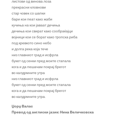
листови од винова лоза
прекрасни кловнови
стар човек со шапки
бари кои пеат како жаби
кучиња на кои јаваат дечиња
дечиња кои свират како сообраќајци
војници кои се борат како тропска риба
под кревкото сино небо
и долга река која тече
низ главниот град и исфрла
букет од сенки пред моите стапала
кога и да пешачам покрај брегот
во калдрмните утра
низ главниот град и исфрла
букет од сенки пред моите стапала
кога и да пешачам покрај брегот
во калдрмните утра.
Џорџ Валас
Превод од англиски јазик: Нина Величковска