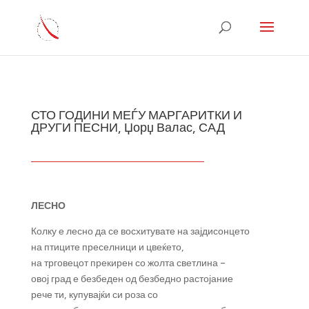
СТО ГОДИНИ МЕЃУ МАРГАРИТКИ И
ДРУГИ ПЕСНИ, Џорџ Валас, САД
ЛЕСНО
Колку е лесно да се восхитувате на зајдисонцето
на птиците преселници и цвеќето,
на трговецот прекирен со жолта светлина –
овој град е безбеден од безбедно растојание
рече ти, купувајќи си роза со