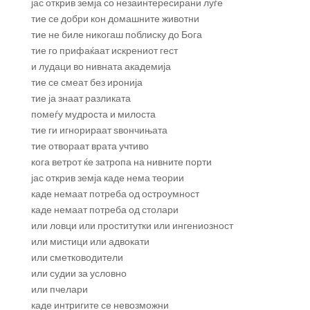
јас открив земја со незаинтересирани луѓе
тие се добри кон домашните животни
тие не биле никогаш поблиску до Бога
тие го прифаќаат искрениот гест
и лудаци во нивната академија
тие се смеат без иронија
тие ја знаат разликата
помеѓу мудроста и милоста
тие ги игнорираат ѕвончињата
тие отвораат врата учтиво
кога ветрот ќе затропа на нивните порти
јас открив земја каде нема теории
каде немаат потреба од остроумност
каде немаат потреба од столари
или ловци или проститутки или ингениозност
или мистици или адвокати
или сметководители
или судии за условно
или пчелари
каде интригите се невозможни