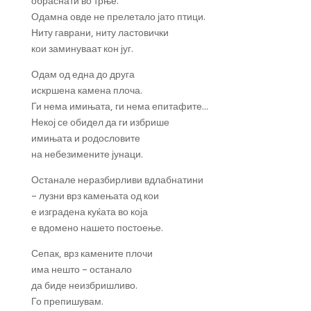
обраснати во трње.
Одамна овде не прелетало јато птици.
Ниту гаврани, ниту ластовички
кои заминуваат кон југ.
Одам од една до друга
искршена камена плоча.
Ги нема имињата, ги нема епитафите…
Некој се обидел да ги избрише
имињата и родословите
на небезимените јунаци.
Останале неразбирливи вдлабнатини
– лузни врз камењата од кои
е изградена куќата во која
е вдомено нашето постоење.
Сепак, врз камените плочи
има нешто – останало
да биде неизбришливо.
Го препишувам.