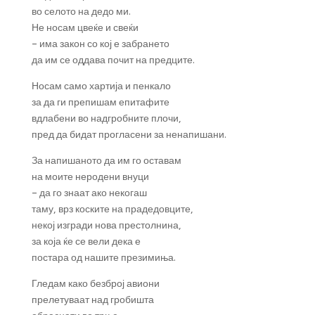
во селото на дедо ми.
Не носам цвеќе и свеќи
– има закон со кој е забрането
да им се оддава почит на предците.
Носам само хартија и пенкало
за да ги препишам епитафите
вдлабени во надгробните плочи,
пред да бидат прогласени за ненапишани.
За напишаното да им го оставам
на моите неродени внуци
– да го знаат ако некогаш
таму, врз коските на прадедовците,
некој изгради нова престолнина,
за која ќе се вели дека е
постара од нашите презимиња.
Гледам како безброј авиони
прелетуваат над гробишта