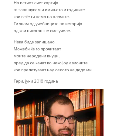
На истиот лист хартија
ги запишувам и имињата и годините
кои веќе ги нема на плочите.
Ги знам од учебниците по историја
од кои никогаш не сме учеле.
Нека биде запишано…
Можеби ќе го прочитаат
моите неродени внуци,
пред да се качат во некој од авионите
кои прелетуваат над селото на дедо ми.
Гари, јуни 2018 година