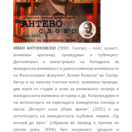
ИВАН АНТОНОВСКИ
(1990, Скопје) – поет, есеист,
книжевен критичар, преведувач и публицист.
Дипломирал и магистрирал на Катедрата за
македонска книжевност и јужнословенски книжевности
на Филолошкиот факултет „Блаже Конески“ во Скопје.
Автор е на неколку поетски книги, книжевни преводи,
две книги со студии и есеи за книжевната теорија и
македонската книжевна историја и др. Коприредувач е
на антологијата на најмладата македонска поезија и
проза „Ветерот носи убаво време“ (2012) и на
антологијата на македонската љубовна лирика „Од
копнеж до ерос“ (објавена во превод и препев на
српски јазик, 2014). Бил колумнист, уредник и