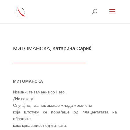
МИТОМАНСКА, Катарина Сариќ
МИТОМАНСКА
Извини, те заменив со Него.
/Не сакав/
Случајно, таа ноќ имаше млада месечена
која штотуку се пораѓаше од плацентатата на
облаците
како крвав живот од матката,