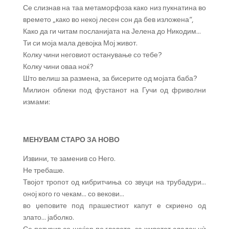
Се слизнав на таа метаморфоза како низ пукнатина во
времето „како во некој лесен сон да бев изложена“,
Како да ги читам посланијата на Јелена до Никодим…
Ти си моја мала девојка Мој живот.
Колку чини неговиот останување со тебе?
Колку чини оваа ноќ?
Што велиш за размена, за бисерите од мојата баба?
Милион облеки под фустанот на Гучи од фриволни
измами:
МЕНУВАМ СТАРО ЗА НОВО
Извини, те заменив со Него.
Не требаше.
Твојот тропот од кибритчиња со звуци на трубадури…
оној кого го чекам… со векови…
во џеповите под прашестиот капут е скриено од
злато… јаболко.