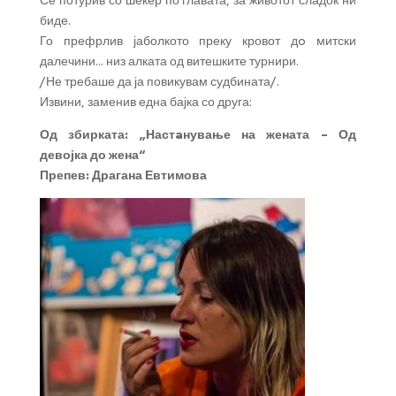
Се потурив со шеќер по главата, за животот сладок нѝ
биде.
Го префрлив јаболкото преку кровот дo митски
далечини… низ алката од витешките турнири.
/Не требаше да ја повикувам судбината/.
Извини, заменив една бајка со друга:
Од збирката: „Настaнување на жената – Од
девојка до жена“
Препев: Драгана Евтимова