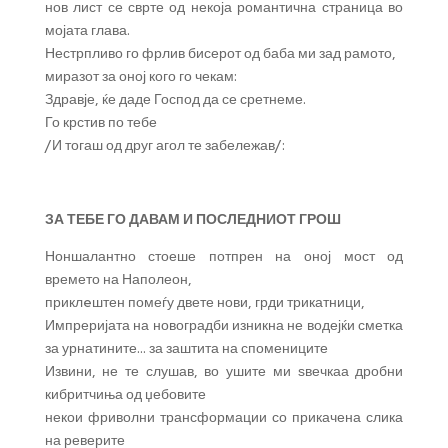
нов лист се сврте од некоја романтична страница во
мојата глава.
Нестрпливо го фрлив бисерот од баба ми зад рамото,
миразот за оној кого го чекам:
Здравје, ќе даде Господ да се сретнеме.
Го крстив по тебе
­/И тогаш од друг агол те забележав/:
ЗА ТЕБЕ ГО ДАВАМ И ПОСЛЕДНИОТ ГРОШ
Ноншалантно стоеше потпрен на оној мост од
времето на Наполеон,
приклeштен помеѓу двете нови, грди трикатници,
Импреријата на новоградби изникна не водејќи сметка
за урнатините… за заштита на спомениците
Извини, не те слушав, во ушите ми ѕвечкаа дробни
кибритчиња од џебовите
некои фриволни трансформации со прикачена слика
на реверите